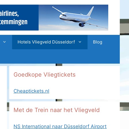
Hotels Vliegveld Düsseldorf
Blog
Goedkope Vliegtickets
Cheaptickets.nl
Met de Trein naar het Vliegveld
NS International naar Düsseldorf Airport