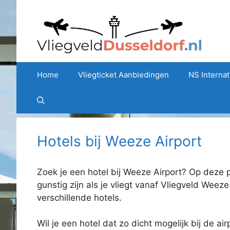
Ga
naar
de
inhoud
Home
Vliegticket Aanbiedingen
NS Internat
Hotels bij Weeze Airport
Zoek je een hotel bij Weeze Airport? Op deze p
gunstig zijn als je vliegt vanaf Vliegveld Weeze.
verschillende hotels.
Wil je een hotel dat zo dicht mogelijk bij de ai