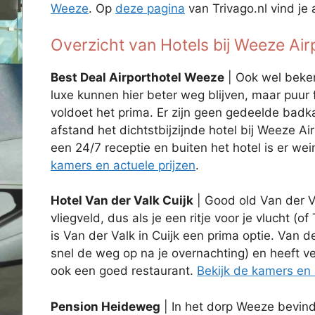
Weeze
. Op
deze pagina
van Trivago.nl vind je a
Overzicht van Hotels bij Weeze Air
Best Deal Airporthotel Weeze
| Ook wel beken
luxe kunnen hier beter weg blijven, maar puur 
voldoet het prima. Er zijn geen gedeelde badka
afstand het dichtstbijzijnde hotel bij Weeze Air
een 24/7 receptie en buiten het hotel is er wei
kamers en actuele prijzen
.
Hotel Van der Valk Cuijk
| Good old Van der V
vliegveld, dus als je een ritje voor je vlucht (o
is Van der Valk in Cuijk een prima optie. Van d
snel de weg op na je overnachting) en heeft ve
ook een goed restaurant.
Bekijk de kamers en 
Pension Heideweg
| In het dorp Weeze bevin